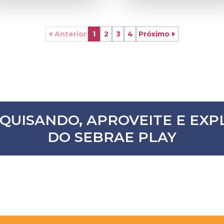
Anterior
1
2
3
4
Próximo
SQUISANDO, APROVEITE E E
DO SEBRAE PLAY