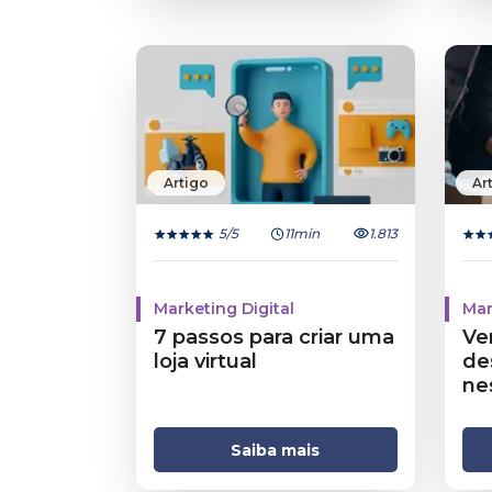
Artigo
Ar
5
/5
11min
1.813
Marketing Digital
Mar
7 passos para criar uma
Ve
loja virtual
de
ne
co
Saiba mais