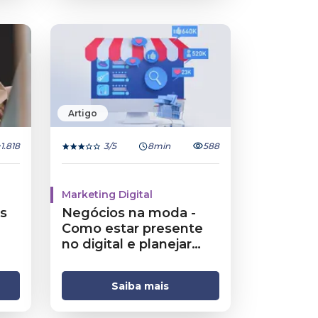
Artigo
1.818
3
/5
8min
588
Marketing Digital
s
Negócios na moda -
Como estar presente
no digital e planejar
conteúdo
Saiba mais