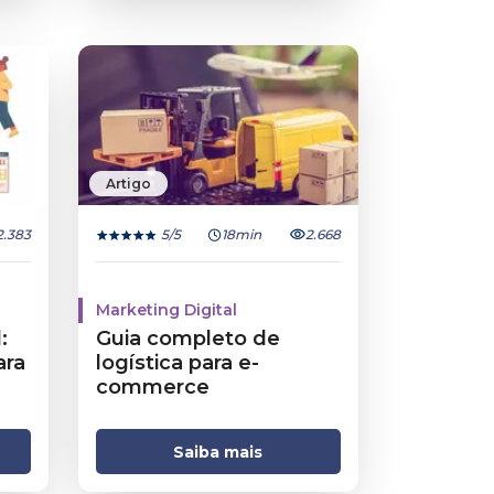
Artigo
2.383
5
/5
18min
2.668
Marketing Digital
:
Guia completo de
ara
logística para e-
commerce
Saiba mais