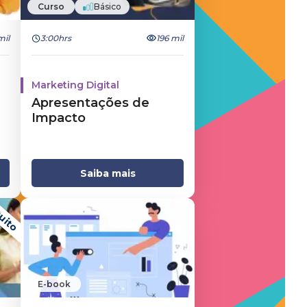
Curso
Básico
mil
3:00hrs
196 mil
Marketing Digital
Apresentações de
Impacto
Saiba mais
uito
E-book