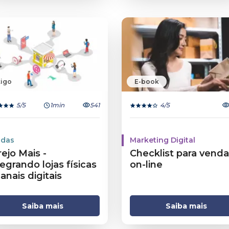
tigo
E-book
5
/5
1min
541
4
/5
das
Marketing Digital
ejo Mais -
Checklist para venda
egrando lojas físicas
on-line
anais digitais
Saiba mais
Saiba mais