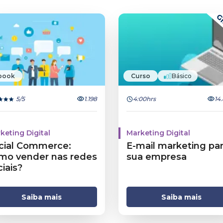
Gr
book
Curso
Básico
5
/5
1.198
4:00hrs
14.
keting Digital
Marketing Digital
cial Commerce:
E-mail marketing par
mo vender nas redes
sua empresa
iais?
Saiba mais
Saiba mais