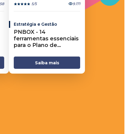
658
5
/5
9.171
Estratégia e Gestão
PNBOX - 14
ferramentas essenciais
para o Plano de
Negócios
Saiba mais