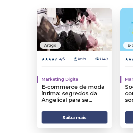
Artigo
E-
4
/5
1min
1.140
Marketing Digital
Mar
E-commerce de moda
So
íntima: segredos da
co
Angelical para se
soc
destacar.
Saiba mais