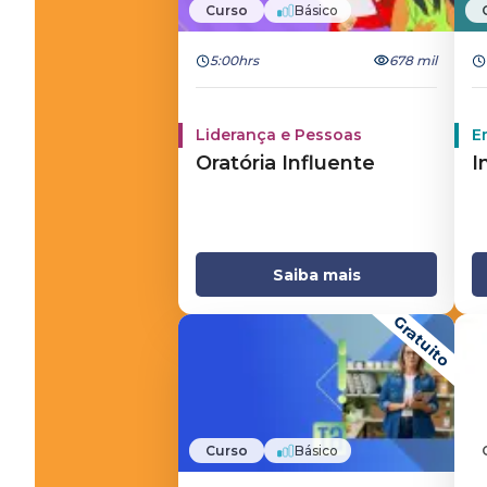
Curso
Básico
5:00hrs
678 mil
Liderança e Pessoas
E
Oratória Influente
I
Saiba mais
Gratuito
Curso
Básico