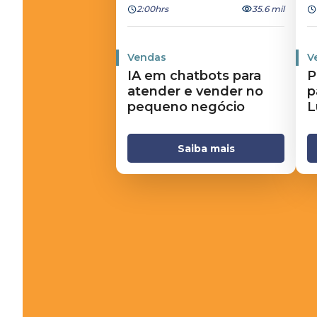
2:00hrs
35.6 mil
Vendas
V
IA em chatbots para
P
atender e vender no
p
pequeno negócio
L
Saiba mais