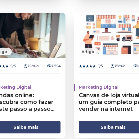
tigo
Artigo
5
/5
15min
1.754
5
/5
17min
keting Digital
Marketing Digital
ndas online:
Canvas de loja virtual
scubra como fazer
um guia completo p
ste passo a passo
vender na internet
mpleto
Saiba mais
Saiba mais