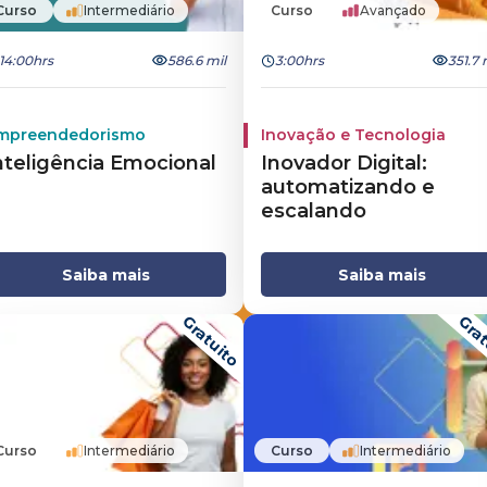
Curso
Intermediário
Curso
Avançado
14:00hrs
586.6 mil
3:00hrs
351.7 
mpreendedorismo
Inovação e Tecnologia
nteligência Emocional
Inovador Digital:
automatizando e
escalando
Saiba mais
Saiba mais
Gratuito
Grat
Curso
Intermediário
Curso
Intermediário