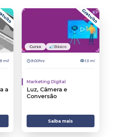
atuito
Gratuito
Curso
Básico
8 mil
9:00hrs
1.5 mi
Marketing Digital
a a
Luz, Câmera e
Conversão
Saiba mais