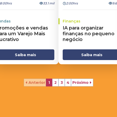
8:00hrs
33.1 mil
2:00hrs
9.
endas
Finanças
romoções e vendas
IA para organizar
ara um Varejo Mais
finanças no pequeno
ucrativo
negócio
Saiba mais
Saiba mais
Anterior
1
2
3
4
Próximo