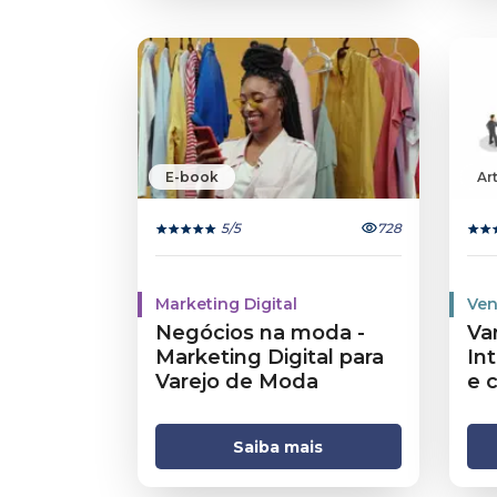
E-book
Ar
5
/5
728
Marketing Digital
Ven
Negócios na moda -
Var
Marketing Digital para
Int
Varejo de Moda
e c
Saiba mais