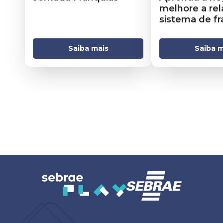
melhore a re
sistema de fr
Saiba mais
Saiba m