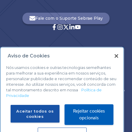
Fale com o Suporte Sebrae Play
Aviso de Cookies
Central de Atendimento:
0800 570 0800
Nós usamos cookies e outras tecnologias semelhantes
para melhorar a sua experiência em nossos serviços,
personalizar publicidade e recomendar conteúdo de seu
interesse. Ao utilizar nossos serviços, você concorda com
tal monitoramento descrito em nossa
Política de
Voltar ao topo
Privacidade
Fale com o Suporte Sebrae Play
Aceitar todos os
Rejeitar cookies
cookies
opcionais