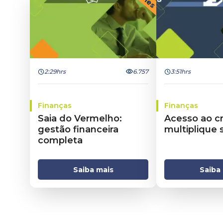
2:29hrs
6.757
3:51hrs
Finanças
Finanças
Saia do Vermelho:
Acesso ao cr
gestão financeira
multiplique 
completa
Saiba mais
Saiba