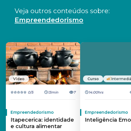
Veja outros conteúdos sobre: 
Empreendedorismo
Vídeo
Curso
Intermediá
0
/5
13min
7
14:00hrs
Empreendedorismo
Empreendedorismo
Itapecerica: identidade
Inteligência Emo
e cultura alimentar