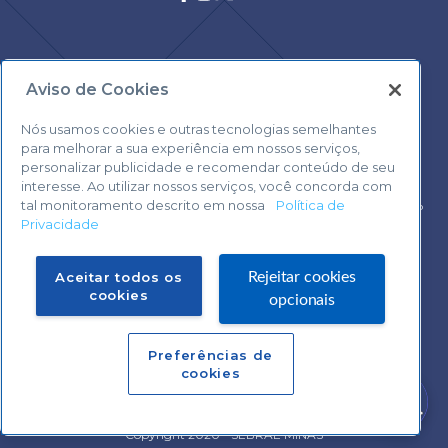
Aviso de Cookies
Central de Atendimento:
0800 570 0800
Nós usamos cookies e outras tecnologias semelhantes
para melhorar a sua experiência em nossos serviços,
personalizar publicidade e recomendar conteúdo de seu
interesse. Ao utilizar nossos serviços, você concorda com
tal monitoramento descrito em nossa
Política de
Voltar ao topo
Privacidade
Fale com o Suporte Sebrae Play
Aceitar todos os
Rejeitar cookies
cookies
opcionais
Preferências de
Central de Atendimento:
cookies
0800 570 0800
Precisa de ajuda?
Copyright 2020 - SEBRAE MINAS