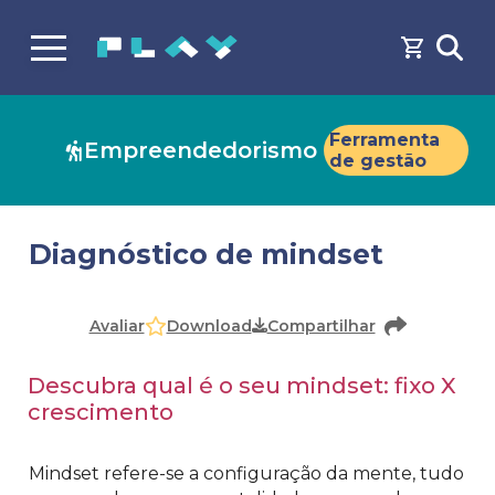
Ferramenta
Empreendedorismo
de gestão
Diagnóstico de mindset
Faça o
cadastro
ou
login
para acessar o conteúdo
Download
Avaliar
Compartilhar
Descubra qual é o seu mindset: fixo X
crescimento
Mindset refere-se a configuração da mente, tudo