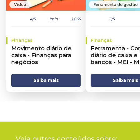
Vídeo
Ferramenta de gestão
4
/5
1min
1.865
5
/5
Finanças
Finanças
Movimento diário de
Ferramenta - Co
caixa - Finanças para
diário de caixa e
negócios
bancos - MEI - 
Saiba mais
Saiba mais
Veja outros conteúdos sobre: 