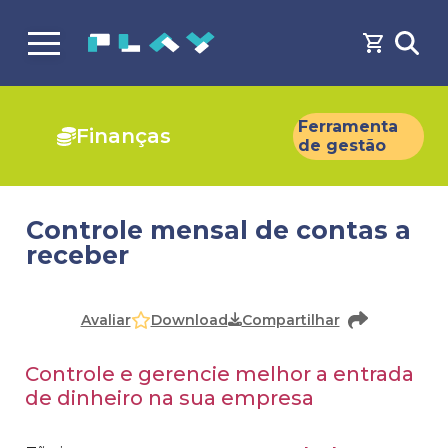
Ferramenta
Finanças
de gestão
Controle mensal de contas a
receber
Faça o
cadastro
ou
login
para acessar o conteúdo
Download
Avaliar
Compartilhar
Controle e gerencie melhor a entrada
de dinheiro na sua empresa