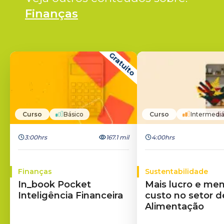
Finanças
Gratuito
Curso
Básico
Curso
Intermediá
3:00hrs
167.1 mil
4:00hrs
Finanças
Sustentabilidade
In_book Pocket
Mais lucro e me
Inteligência Financeira
custo no setor d
Alimentação