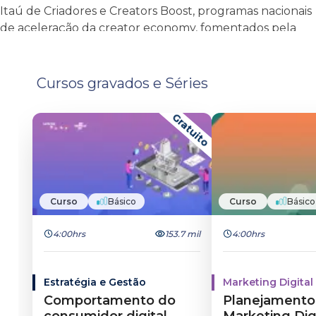
Itaú de Criadores e Creators Boost, programas nacionais
de aceleração da creator economy, fomentados pela
YOUPIX. Também como professor convidado para a
M·A·Cademia, com materiais e aula ao vivo em tradução
simultânea em espanhol para todos os M·A·Creators da
Cursos gravados e Séries
América Latina.
Gratuito
Curso
Básico
Curso
Básico
4:00hrs
153.7 mil
4:00hrs
Estratégia e Gestão
Marketing Digital
Comportamento do
Planejamento
consumidor digital
Marketing Dig