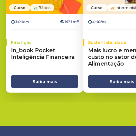
Curso
Básico
Curso
Intermediá
3:00hrs
167.1 mil
4:00hrs
Finanças
Sustentabilidade
In_book Pocket
Mais lucro e me
Inteligência Financeira
custo no setor d
Alimentação
Saiba mais
Saiba mais