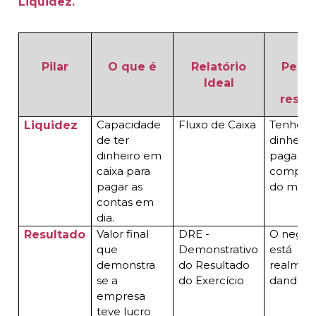
Liquidez.
Pilar
O que é
Relatório
Perg
Ideal
qu
resp
Capacidade
Fluxo de Caixa
Tenho
Liquidez
de ter
dinheiro
dinheiro em
pagar o
caixa para
comprom
pagar as
do mês?
contas em
dia.
Valor final
DRE -
O negóc
Resultado
que
Demonstrativo
está
demonstra
do Resultado
realmen
se a
do Exercício
dando l
empresa
teve lucro